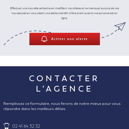
NOUS REJ
Effectuez une nouvelle recherche en modifiant vos critères et ne manquez aucune de nos
nouveautés en vous créant une alerte mail afin d'être averti quand une annonce est en
ligne.
CONTACT
Activer une alerte
CONTACTER
L'AGENCE
Remplissez ce formulaire, nous ferons de notre mieux pour vous
répondre dans les meilleurs délais.
02 41 64 32 32