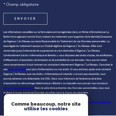
* Champ obligatoire
ENVOYER
Les informations recueillies sur ce formulaire sont enregistrées dans un fichier informatisé par La
Boite Immo agissant comme Sous-traitant du traitement pour la gestion de la clientèle/prospects
de l'Agence / du Réseau qui reste Responsable du Traitement de vos Données personnelles. La
base légale du traitement repose sur l'intérêt légitime de l'Agence / du Réseau. Elles sont
conservées jusqu'à demande de suppression et sont destinées à l'Agence / au Réseau.
Conformément à la loi « informatique et libertés », vous disposez des droits d’accès, de rectification,
d’effacement, d’opposition, de limitation et de portabilité de vos données. Vous pouvez retirer
votre consentement à tout moment en contactant directement l’Agence / Le Réseau. Consultez le
site
https://cnil.fr/fr
pour plus d’informations sur vos droits. Si vous estimez, après avoir contacté
l'Agence / le Réseau, que vos droits « Informatique et Libertés » ne sont pas respectés, vous
pouvez adresser une réclamation à la CNIL. Nous vous informons de l’existence de la liste
d'opposition au démarchage téléphonique « Bloctel », sur laquelle vous pouvez vous inscrire ici :
https://www.bloctel.gouv.fr
. Dans le cadre de la protection des Données personnelles, nous vous
invitons à ne pas inscrire de Données sensibles dans le champ de saisie libre.
Ce site est protégé par reCAPTCHA, les
Politiques de Confidentialité
et es
Conditions d'utilisation
Comme beaucoup, notre site
de Google s'appliquent.
utilise les cookies