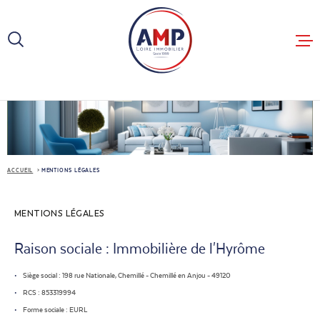
Aller
Aller
Aller
Aller
à
à
au
au
:
la
menu
contenu
recherche
principal
ACHETER
LOUER
ESTIMER
ACCUEIL
MENTIONS LÉGALES
BIENS VEN
MENTIONS LÉGALES
Raison sociale : Immobilière de l'Hyrôme
BIENS LOU
Siège social : 198 rue Nationale, Chemillé - Chemillé en Anjou - 49120
RCS : 853319994
NOTRE AG
Forme sociale : EURL