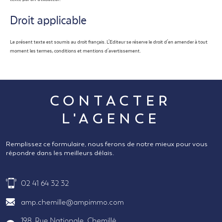
Droit applicable
Le présent texte est soumis au droit français. L'Editeur se réserve le droit d'en amender à tout
moment les termes, conditions et mentions d'avertissement.
CONTACTER
L'AGENCE
Remplissez ce formulaire, nous ferons de notre mieux pour vous
répondre dans les meilleurs délais.
02 41 64 32 32
amp.chemille@ampimmo.com
198, Rue Nationale, Chemillé