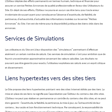
L'Editeur déploie des efforts permanents en termes humain, technique et financier pour
assurer un service Petites Annonces de qualité professionnelle en faveur des Utilisateurs du
Site. En dépit de ses efforts, l'Editeur ne pourra en aucun cas être tenu pour toute erreur
involontaire de sa part ayant pour conséquence l'absence d'exactitude, de fiabilité, de
pertinence, d'exhaustivité, d'actualité des informations insérées sur le service "Petites
Annonces" du Site. Il en est de même pour la disponibilité juridique des biens cités dans les
annonces.
Services de Simulations
Les utilisateurs du Site ont à leur disposition des "simulateurs" permettant d'effectuer
aisément un certain nombre de calculs. Ces services de simulation n'ont pour ambition que de
fournir une estimation approximative concernant les valeurs calculées. Les résultats ne
pouvant pas être garantis pour exacts, l'utilisateur exploitera ces calculs avec un esprit critique
et discernement.
Liens hypertextes vers des sites tiers
Le Site propose des liens hypertextes pointant vers des sites Internet édités par des tiers. La
mise en place de ces liens ne signifie pas l'approbation par l'éditeur du contenu des dits sites.
L'Editeur ne peut pas réaliser en permanence un contrôle du contenu des dits sites, et ne peut
donc garantir : l'exactitude, la fiabilité, la pertinence, la mise à jour, ou l'exhaustivité de leur
contenu ; leur accès et bon fonctionnement technique. Par conséquent, la responsabilité de
l'Editeur ne pourra être retenue en cas d'éventuel litige entre un site référencé sur le Site et un