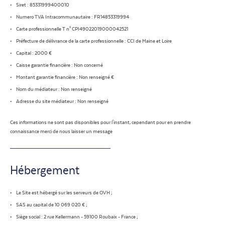
Siret : 85331999400010
NOUS REJ
Numero TVA Intracommunautaire : FR14853319994
Carte professionnelle T n° CPI49022019000042521
Préfecture de délivrance de la carte professionnelle : CCI de Maine et Loire
CONTACT
Capital : 2000 €
Caisse garantie financière : Non concerné
Montant garantie financière : Non renseigné €
Nom du médiateur : Non renseigné
Adresse du site médiateur : Non renseigné
Ces informations ne sont pas disponibles pour l'instant, cependant pour en prendre
connaissance merci de nous laisser un message
Hébergement
Le Site est hébergé sur les serveurs de OVH ;
SAS au capital de 10 069 020 € ;
Siège social : 2 rue Kellermann - 59100 Roubaix - France ;