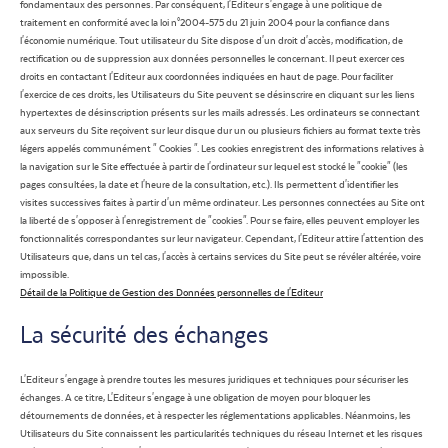
fondamentaux des personnes. Par conséquent, l'Editeur s'engage à une politique de
traitement en conformité avec la loi n°2004-575 du 21 juin 2004 pour la confiance dans
l'économie numérique. Tout utilisateur du Site dispose d'un droit d'accès, modification, de
rectification ou de suppression aux données personnelles le concernant. Il peut exercer ces
droits en contactant l'Editeur aux coordonnées indiquées en haut de page. Pour faciliter
l'exercice de ces droits, les Utilisateurs du Site peuvent se désinscrire en cliquant sur les liens
hypertextes de désinscription présents sur les mails adressés. Les ordinateurs se connectant
aux serveurs du Site reçoivent sur leur disque dur un ou plusieurs fichiers au format texte très
légers appelés communément " Cookies ". Les cookies enregistrent des informations relatives à
la navigation sur le Site effectuée à partir de l'ordinateur sur lequel est stocké le "cookie" (les
pages consultées, la date et l'heure de la consultation, etc.). Ils permettent d'identifier les
visites successives faites à partir d'un même ordinateur. Les personnes connectées au Site ont
la liberté de s'opposer à l'enregistrement de "cookies". Pour se faire, elles peuvent employer les
fonctionnalités correspondantes sur leur navigateur. Cependant, l'Editeur attire l'attention des
Utilisateurs que, dans un tel cas, l'accès à certains services du Site peut se révéler altérée, voire
impossible.
Détail de la Politique de Gestion des Données personnelles de l'Editeur
La sécurité des échanges
L'Editeur s'engage à prendre toutes les mesures juridiques et techniques pour sécuriser les
échanges. A ce titre, L'Editeur s'engage à une obligation de moyen pour bloquer les
détournements de données, et à respecter les réglementations applicables. Néanmoins, les
Utilisateurs du Site connaissent les particularités techniques du réseau Internet et les risques