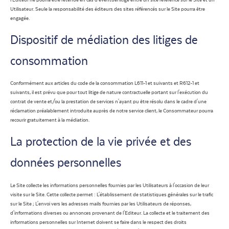
Utilisateur. Seule la responsabilité des éditeurs des sites référencés sur le Site pourra être
engagée.
Dispositif de médiation des litiges de
consommation
Conformément aux articles du code de la consommation L611-1 et suivants et R612-1 et
suivants, il est prévu que pour tout litige de nature contractuelle portant sur l'exécution du
contrat de vente et/ou la prestation de services n'ayant pu être résolu dans le cadre d'une
réclamation préalablement introduite auprès de notre service client, le Consommateur pourra
recourir gratuitement à la médiation.
La protection de la vie privée et des
données personnelles
Le Site collecte les informations personnelles fournies par les Utilisateurs à l'occasion de leur
visite sur le Site. Cette collecte permet : L'établissement de statistiques générales sur le trafic
sur le Site ; L'envoi vers les adresses mails fournies par les Utilisateurs de réponses,
d'informations diverses ou annonces provenant de l'Editeur. La collecte et le traitement des
informations personnelles sur Internet doivent se faire dans le respect des droits