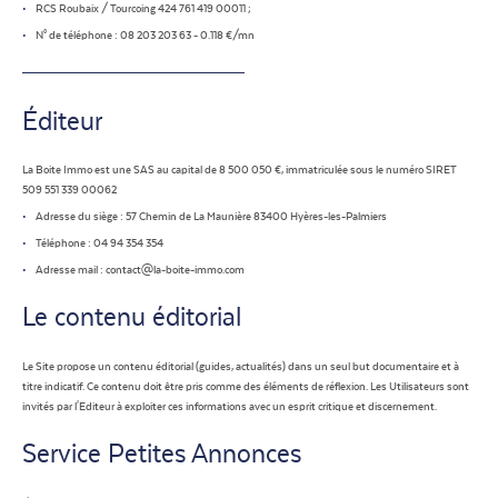
RCS Roubaix / Tourcoing 424 761 419 00011 ;
N° de téléphone : 08 203 203 63 - 0.118 €/mn
Éditeur
La Boite Immo est une SAS au capital de 8 500 050 €, immatriculée sous le numéro SIRET
509 551 339 00062
Adresse du siège : 57 Chemin de La Maunière 83400 Hyères-les-Palmiers
Téléphone : 04 94 354 354
Adresse mail : contact@la-boite-immo.com
Le contenu éditorial
Le Site propose un contenu éditorial (guides, actualités) dans un seul but documentaire et à
titre indicatif. Ce contenu doit être pris comme des éléments de réflexion. Les Utilisateurs sont
invités par l'Editeur à exploiter ces informations avec un esprit critique et discernement.
Service Petites Annonces