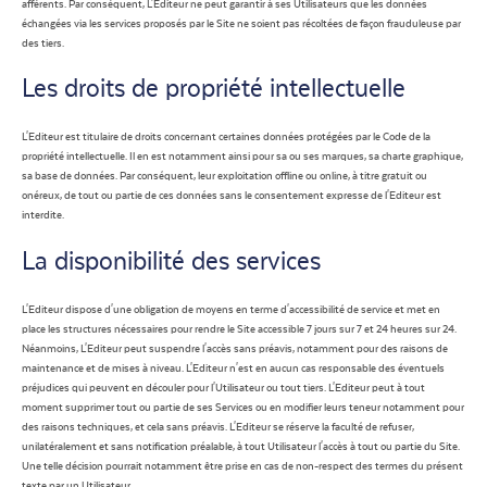
afférents. Par conséquent, L'Editeur ne peut garantir à ses Utilisateurs que les données
échangées via les services proposés par le Site ne soient pas récoltées de façon frauduleuse par
des tiers.
Les droits de propriété intellectuelle
L'Editeur est titulaire de droits concernant certaines données protégées par le Code de la
propriété intellectuelle. Il en est notamment ainsi pour sa ou ses marques, sa charte graphique,
sa base de données. Par conséquent, leur exploitation offline ou online, à titre gratuit ou
onéreux, de tout ou partie de ces données sans le consentement expresse de l'Editeur est
interdite.
La disponibilité des services
L'Editeur dispose d'une obligation de moyens en terme d'accessibilité de service et met en
place les structures nécessaires pour rendre le Site accessible 7 jours sur 7 et 24 heures sur 24.
Néanmoins, L'Editeur peut suspendre l'accès sans préavis, notamment pour des raisons de
maintenance et de mises à niveau. L'Editeur n'est en aucun cas responsable des éventuels
préjudices qui peuvent en découler pour l'Utilisateur ou tout tiers. L'Editeur peut à tout
moment supprimer tout ou partie de ses Services ou en modifier leurs teneur notamment pour
des raisons techniques, et cela sans préavis. L'Editeur se réserve la faculté de refuser,
unilatéralement et sans notification préalable, à tout Utilisateur l'accès à tout ou partie du Site.
Une telle décision pourrait notamment être prise en cas de non-respect des termes du présent
texte par un Utilisateur.