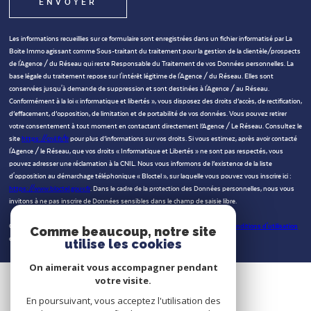
ENVOYER
Les informations recueillies sur ce formulaire sont enregistrées dans un fichier informatisé par La
Boite Immo agissant comme Sous-traitant du traitement pour la gestion de la clientèle/prospects
de l'Agence / du Réseau qui reste Responsable du Traitement de vos Données personnelles. La
base légale du traitement repose sur l'intérêt légitime de l'Agence / du Réseau. Elles sont
conservées jusqu'à demande de suppression et sont destinées à l'Agence / au Réseau.
Conformément à la loi « informatique et libertés », vous disposez des droits d’accès, de rectification,
d’effacement, d’opposition, de limitation et de portabilité de vos données. Vous pouvez retirer
votre consentement à tout moment en contactant directement l’Agence / Le Réseau. Consultez le
site
https://cnil.fr/fr
pour plus d’informations sur vos droits. Si vous estimez, après avoir contacté
l'Agence / le Réseau, que vos droits « Informatique et Libertés » ne sont pas respectés, vous
pouvez adresser une réclamation à la CNIL. Nous vous informons de l’existence de la liste
d'opposition au démarchage téléphonique « Bloctel », sur laquelle vous pouvez vous inscrire ici :
https://www.bloctel.gouv.fr
. Dans le cadre de la protection des Données personnelles, nous vous
invitons à ne pas inscrire de Données sensibles dans le champ de saisie libre.
Ce site est protégé par reCAPTCHA, les
Politiques de Confidentialité
et es
Conditions d'utilisation
Comme beaucoup, notre site
de Google s'appliquent.
utilise les cookies
On aimerait vous accompagner pendant
votre visite.
En poursuivant, vous acceptez l'utilisation des