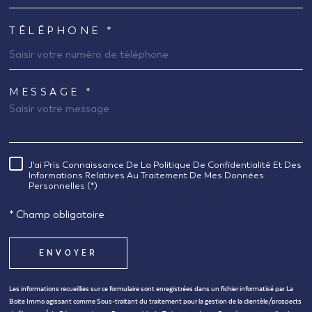
TÉLÉPHONE *
MESSAGE *
TRAD_MELTEM_VOREDEMANDE
J'ai Pris Connaissance De La Politique De Confidentialité Et Des
RÈGLEMENTATION
Informations Relatives Au Traitement De Mes Données
Personnelles (*)
* Champ obligatoire
ENVOYER
Les informations recueillies sur ce formulaire sont enregistrées dans un fichier informatisé par La
Boite Immo agissant comme Sous-traitant du traitement pour la gestion de la clientèle/prospects