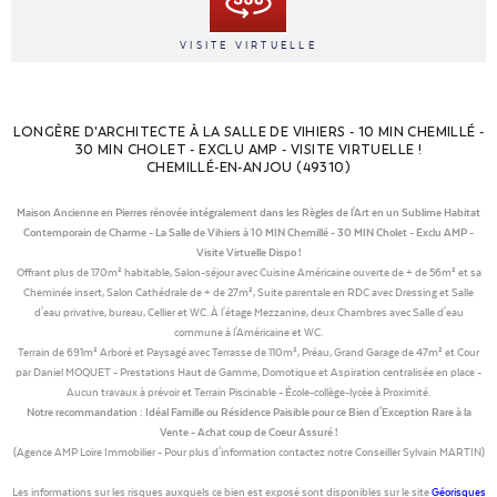
VISITE VIRTUELLE
LONGÈRE D'ARCHITECTE À LA SALLE DE VIHIERS - 10 MIN CHEMILLÉ -
30 MIN CHOLET - EXCLU AMP - VISITE VIRTUELLE !
CHEMILLÉ-EN-ANJOU (49310)
Maison Ancienne en Pierres rénovée intégralement dans les Règles de l'Art en un Sublime Habitat
Contemporain de Charme - La Salle de Vihiers à 10 MIN Chemillé - 30 MIN Cholet - Exclu AMP -
Visite Virtuelle Dispo !
Offrant plus de 170m² habitable, Salon-séjour avec Cuisine Américaine ouverte de + de 56m² et sa
Cheminée insert, Salon Cathédrale de + de 27m², Suite parentale en RDC avec Dressing et Salle
d'eau privative, bureau, Cellier et WC. À l'étage Mezzanine, deux Chambres avec Salle d'eau
commune à l'Américaine et WC.
Terrain de 691m² Arboré et Paysagé avec Terrasse de 110m², Préau, Grand Garage de 47m² et Cour
par Daniel MOQUET - Prestations Haut de Gamme, Domotique et Aspiration centralisée en place -
Aucun travaux à prévoir et Terrain Piscinable - École-collège-lycée à Proximité.
Notre recommandation : Idéal Famille ou Résidence Paisible pour ce Bien d'Exception Rare à la
Vente - Achat coup de Coeur Assuré !
(Agence AMP Loire Immobilier - Pour plus d'information contactez notre Conseiller Sylvain MARTIN)
Les informations sur les risques auxquels ce bien est exposé sont disponibles sur le site
Géorisques