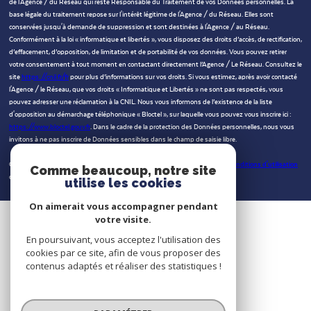
de l'Agence / du Réseau qui reste Responsable du Traitement de vos Données personnelles. La
base légale du traitement repose sur l'intérêt légitime de l'Agence / du Réseau. Elles sont
conservées jusqu'à demande de suppression et sont destinées à l'Agence / au Réseau.
Conformément à la loi « informatique et libertés », vous disposez des droits d’accès, de rectification,
d’effacement, d’opposition, de limitation et de portabilité de vos données. Vous pouvez retirer
votre consentement à tout moment en contactant directement l’Agence / Le Réseau. Consultez le
site
https://cnil.fr/fr
pour plus d’informations sur vos droits. Si vous estimez, après avoir contacté
l'Agence / le Réseau, que vos droits « Informatique et Libertés » ne sont pas respectés, vous
pouvez adresser une réclamation à la CNIL. Nous vous informons de l’existence de la liste
d'opposition au démarchage téléphonique « Bloctel », sur laquelle vous pouvez vous inscrire ici :
https://www.bloctel.gouv.fr
. Dans le cadre de la protection des Données personnelles, nous vous
invitons à ne pas inscrire de Données sensibles dans le champ de saisie libre.
Ce site est protégé par reCAPTCHA, les
Politiques de Confidentialité
et es
Conditions d'utilisation
Comme beaucoup, notre site
de Google s'appliquent.
utilise les cookies
On aimerait vous accompagner pendant
votre visite.
En poursuivant, vous acceptez l'utilisation des
cookies par ce site, afin de vous proposer des
contenus adaptés et réaliser des statistiques !