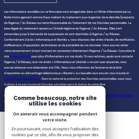
Les informations recueillies sur ce formulaire sont enregistrées dans un fichier informatisé par La
Boite Immo agissant comme Sous-traitant du traitement pour la gestion de la clientèle/prospects
de l'Agence / du Réseau qui reste Responsable du Traitement de vos Données personnelles. La
base légale du traitement repose sur l'intérêt légitime de l'Agence / du Réseau. Elles sont
conservées jusqu'à demande de suppression et sont destinées à l'Agence / au Réseau.
Conformément à la loi « informatique et libertés », vous disposez des droits d’accès, de rectification,
d’effacement, d’opposition, de limitation et de portabilité de vos données. Vous pouvez retirer
votre consentement à tout moment en contactant directement l’Agence / Le Réseau. Consultez le
site
https://cnil.fr/fr
pour plus d’informations sur vos droits. Si vous estimez, après avoir contacté
l'Agence / le Réseau, que vos droits « Informatique et Libertés » ne sont pas respectés, vous
pouvez adresser une réclamation à la CNIL. Nous vous informons de l’existence de la liste
d'opposition au démarchage téléphonique « Bloctel », sur laquelle vous pouvez vous inscrire ici :
https://www.bloctel.gouv.fr
. Dans le cadre de la protection des Données personnelles, nous vous
invitons à ne pas inscrire de Données sensibles dans le champ de saisie libre.
Ce site est protégé par reCAPTCHA, les
Politiques de Confidentialité
et es
Conditions d'utilisation
Comme beaucoup, notre site
de Google s'appliquent.
utilise les cookies
On aimerait vous accompagner pendant
votre visite.
En poursuivant, vous acceptez l'utilisation des
cookies par ce site, afin de vous proposer des