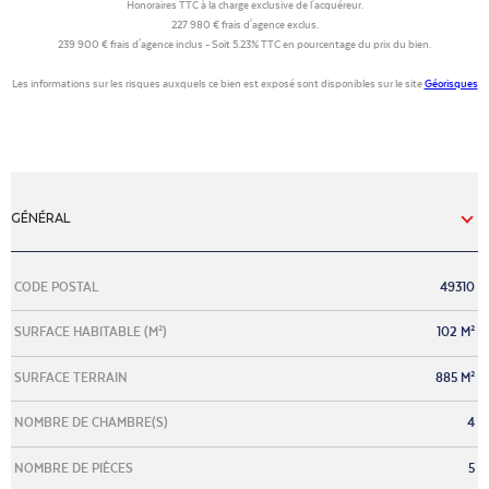
Honoraires TTC à la charge exclusive de l'acquéreur.
227 980 € frais d'agence exclus.
239 900 € frais d'agence inclus - Soit 5.23% TTC en pourcentage du prix du bien.
Les informations sur les risques auxquels ce bien est exposé sont disponibles sur le site
Géorisques
GÉNÉRAL
Caractérisque
Valeurs
CODE POSTAL
49310
SURFACE HABITABLE (M²)
102 M²
SURFACE TERRAIN
885 M²
NOMBRE DE CHAMBRE(S)
4
NOMBRE DE PIÈCES
5