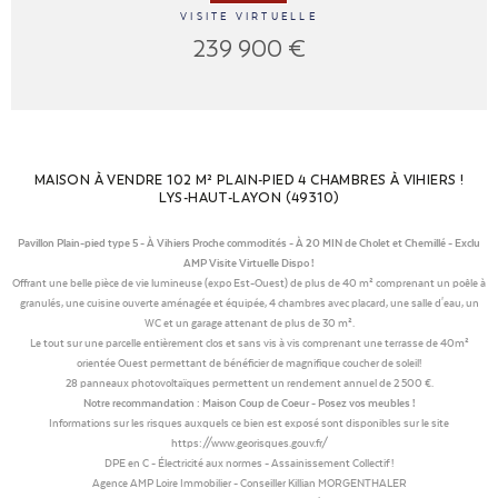
VISITE VIRTUELLE
239 900 €
MAISON À VENDRE 102 M² PLAIN-PIED 4 CHAMBRES À VIHIERS !
LYS-HAUT-LAYON (49310)
Pavillon Plain-pied type 5 - À Vihiers Proche commodités - À 20 MIN de Cholet et Chemillé - Exclu
AMP Visite Virtuelle Dispo !
Offrant une belle pièce de vie lumineuse (expo Est-Ouest) de plus de 40 m² comprenant un poêle à
granulés, une cuisine ouverte aménagée et équipée, 4 chambres avec placard, une salle d'eau, un
WC et un garage attenant de plus de 30 m².
Le tout sur une parcelle entièrement clos et sans vis à vis comprenant une terrasse de 40m²
orientée Ouest permettant de bénéficier de magnifique coucher de soleil!
28 panneaux photovoltaïques permettent un rendement annuel de 2 500 €.
Notre recommandation : Maison Coup de Coeur - Posez vos meubles !
Informations sur les risques auxquels ce bien est exposé sont disponibles sur le site
https://www.georisques.gouv.fr/
DPE en C - Électricité aux normes - Assainissement Collectif !
Agence AMP Loire Immobilier - Conseiller Killian MORGENTHALER