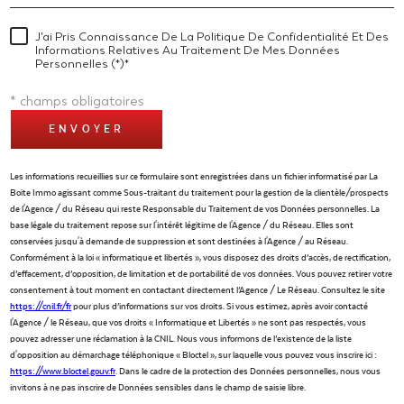
J'ai Pris Connaissance De La Politique De Confidentialité Et Des
Informations Relatives Au Traitement De Mes Données
Personnelles (*)*
* champs obligatoires
ENVOYER
Les informations recueillies sur ce formulaire sont enregistrées dans un fichier informatisé par La
Boite Immo agissant comme Sous-traitant du traitement pour la gestion de la clientèle/prospects
de l'Agence / du Réseau qui reste Responsable du Traitement de vos Données personnelles. La
base légale du traitement repose sur l'intérêt légitime de l'Agence / du Réseau. Elles sont
conservées jusqu'à demande de suppression et sont destinées à l'Agence / au Réseau.
Conformément à la loi « informatique et libertés », vous disposez des droits d’accès, de rectification,
d’effacement, d’opposition, de limitation et de portabilité de vos données. Vous pouvez retirer votre
consentement à tout moment en contactant directement l’Agence / Le Réseau. Consultez le site
https://cnil.fr/fr
pour plus d’informations sur vos droits. Si vous estimez, après avoir contacté
l'Agence / le Réseau, que vos droits « Informatique et Libertés » ne sont pas respectés, vous
pouvez adresser une réclamation à la CNIL. Nous vous informons de l’existence de la liste
d'opposition au démarchage téléphonique « Bloctel », sur laquelle vous pouvez vous inscrire ici :
https://www.bloctel.gouv.fr
. Dans le cadre de la protection des Données personnelles, nous vous
invitons à ne pas inscrire de Données sensibles dans le champ de saisie libre.