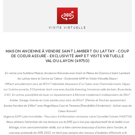
VISITE VIRTUELLE
MAISON ANCIENNE À VENDRE SAINT LAMBERT DU LATTAY - COUP
DE COEUR ASSURÉ - EXCLUSIVITÉ AMP ET VISITE VIRTUELLE
VAL-DU-LAYON (49750)
En vente une Sublime Maison Ancienne Rénovée avec Goût et Pleine de Charme à Saint Lambert
du Lattay dans le Centre au Calme -
Exclusivité AMP et Visite Virtuelle Dispo !
Offrant actuellement plus de 167m² Habitable disposant d'un Salon avec Cheminée insert, Séjour
sur Cuisine ouverte, 3 Chambres dont une avec double dressing, Immense salle de bain, Buanderie,
2 WC. En prime, possibilité de louer un Appartement à Rénover totalement indépendant de 33m².
Atelier, Garage, Grenier en trois parties pour plus de 80m². (Pierres et Poutres apparentes)
Assise foncière de 245m² avec Magnifique Cour et Terrasse (Possibilité d'évolution) - Achat coup de
Coeur Assuré !
(Agence AMP Loire Immobilier - Pour plus d'information contactez notre Conseiller Sylvain MARTIN)
Nous attirons l'attention de nos lecteurs sur le DPE qui n'est pas réprésentatif de la réalité ni en
lettrage, ni en connsommation réelle, sur ce bien comme beaucoup d'autres dans l'ancien, le
nouveau protocole du DPE 2021, ne tient pas compte des travaux d'isolation effectués si le