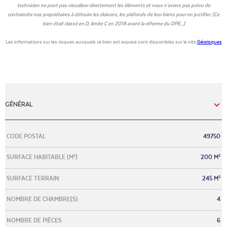
technicien ne peut pas visualiser directement les éléments et nous n'avons pas prévu de
contraindre nos propriétaires à détruire les cloisons, les plafonds de leur biens pour en justifier. (Ce
bien était classé en D, limite C en 2018 avant la réforme du DPE...)
Les informations sur les risques auxquels ce bien est exposé sont disponibles sur le site
Géorisques
GÉNÉRAL
Caractérisque
Valeurs
CODE POSTAL
49750
SURFACE HABITABLE (M²)
200 M²
SURFACE TERRAIN
245 M²
NOMBRE DE CHAMBRE(S)
4
NOMBRE DE PIÈCES
6