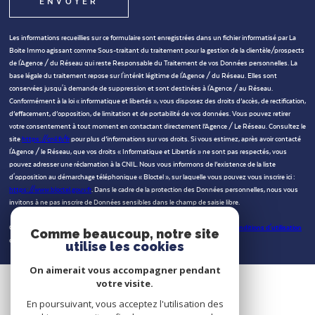
ENVOYER
Les informations recueillies sur ce formulaire sont enregistrées dans un fichier informatisé par La
Boite Immo agissant comme Sous-traitant du traitement pour la gestion de la clientèle/prospects
de l'Agence / du Réseau qui reste Responsable du Traitement de vos Données personnelles. La
base légale du traitement repose sur l'intérêt légitime de l'Agence / du Réseau. Elles sont
conservées jusqu'à demande de suppression et sont destinées à l'Agence / au Réseau.
Conformément à la loi « informatique et libertés », vous disposez des droits d’accès, de rectification,
d’effacement, d’opposition, de limitation et de portabilité de vos données. Vous pouvez retirer
votre consentement à tout moment en contactant directement l’Agence / Le Réseau. Consultez le
site
https://cnil.fr/fr
pour plus d’informations sur vos droits. Si vous estimez, après avoir contacté
l'Agence / le Réseau, que vos droits « Informatique et Libertés » ne sont pas respectés, vous
pouvez adresser une réclamation à la CNIL. Nous vous informons de l’existence de la liste
d'opposition au démarchage téléphonique « Bloctel », sur laquelle vous pouvez vous inscrire ici :
https://www.bloctel.gouv.fr
. Dans le cadre de la protection des Données personnelles, nous vous
invitons à ne pas inscrire de Données sensibles dans le champ de saisie libre.
Ce site est protégé par reCAPTCHA, les
Politiques de Confidentialité
et es
Conditions d'utilisation
Comme beaucoup, notre site
de Google s'appliquent.
utilise les cookies
On aimerait vous accompagner pendant
votre visite.
En poursuivant, vous acceptez l'utilisation des