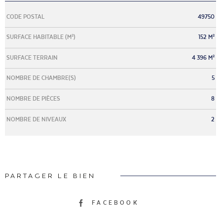
Caractérisque
Valeurs
CODE POSTAL
49750
SURFACE HABITABLE (M²)
152 M²
SURFACE TERRAIN
4 396 M²
NOMBRE DE CHAMBRE(S)
5
NOMBRE DE PIÈCES
8
NOMBRE DE NIVEAUX
2
PARTAGER LE BIEN
FACEBOOK