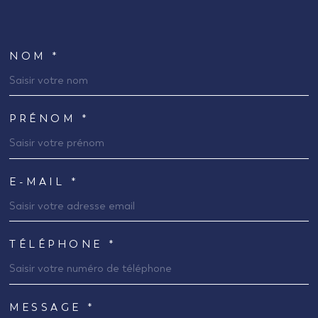
NOM *
TRAD_MELTEM_VOSCOORDONNEES
PRÉNOM *
E-MAIL *
TÉLÉPHONE *
MESSAGE *
TRAD_MELTEM_VOREDEMANDE