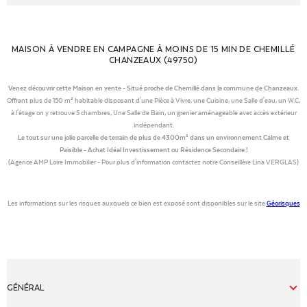
MAISON À VENDRE EN CAMPAGNE À MOINS DE 15 MIN DE CHEMILLÉ
CHANZEAUX (49750)
Venez découvrir cette Maison en vente - Situé proche de Chemillé dans la commune de Chanzeaux.
Offrant plus de 150 m² habitable disposant d'une Pièce à Vivre, une Cuisine, une Salle d'eau, un W.C,
à l'étage on y retrouve 5 chambres, Une Salle de Bain, un grenier aménageable avec accès extérieur
indépendant.
Le tout sur une jolie parcelle de terrain de plus de 4300m² dans un environnement Calme et
Paisible -
Achat Idéal Investissement ou Résidence Secondaire !
(Agence AMP Loire Immobilier - Pour plus d'information contactez notre Conseillère Lina VERGLAS)
Les informations sur les risques auxquels ce bien est exposé sont disponibles sur le site
Géorisques
GÉNÉRAL