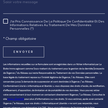
J'ai Pris Connaissance De La Politique De Confidentialité Et Des
RÈGLEMENTATION
Informations Relatives Au Traitement De Mes Données
Personnelles (*)
* Champ obligatoire
ENVOYER
Les informations recueillies sur ce formulaire sont enregistrées dans un fichier informatisé par La
Boite Immo agissant comme Sous-traitant du traitement pour la gestion de la clientèle/prospects
de l'Agence / du Réseau qui reste Responsable du Traitement de vos Données personnelles. La
base légale du traitement repose sur l'intérêt légitime de l'Agence / du Réseau. Elles sont
conservées jusqu'à demande de suppression et sont destinées à l'Agence / au Réseau.
Conformément à la loi « informatique et libertés », vous disposez des droits d’accès, de rectification,
d’effacement, d’opposition, de limitation et de portabilité de vos données. Vous pouvez retirer
votre consentement à tout moment en contactant directement l’Agence / Le Réseau. Consultez le
site
https://cnil.fr/fr
pour plus d’informations sur vos droits. Si vous estimez, après avoir contacté
l'Agence / le Réseau, que vos droits « Informatique et Libertés » ne sont pas respectés, vous
pouvez adresser une réclamation à la CNIL. Nous vous informons de l’existence de la liste