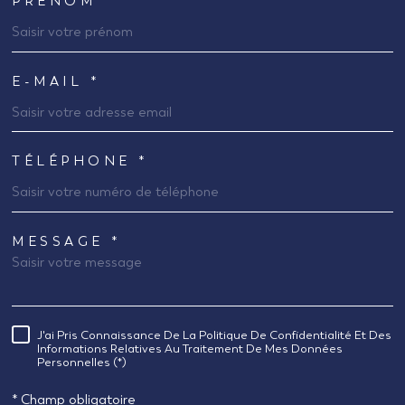
PRÉNOM *
E-MAIL *
TÉLÉPHONE *
MESSAGE *
TRAD_MELTEM_VOREDEMANDE
J'ai Pris Connaissance De La Politique De Confidentialité Et Des
RÈGLEMENTATION
Informations Relatives Au Traitement De Mes Données
Personnelles (*)
* Champ obligatoire