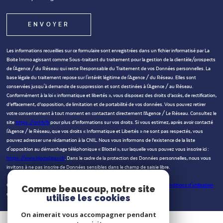
ENVOYER
Les informations recueillies sur ce formulaire sont enregistrées dans un fichier informatisé par La
Boite Immo agissant comme Sous-traitant du traitement pour la gestion de la clientèle/prospects
de l'Agence / du Réseau qui reste Responsable du Traitement de vos Données personnelles. La
base légale du traitement repose sur l'intérêt légitime de l'Agence / du Réseau. Elles sont
conservées jusqu'à demande de suppression et sont destinées à l'Agence / au Réseau.
Conformément à la loi « informatique et libertés », vous disposez des droits d’accès, de rectification,
d’effacement, d’opposition, de limitation et de portabilité de vos données. Vous pouvez retirer
votre consentement à tout moment en contactant directement l’Agence / Le Réseau. Consultez le
site
https://cnil.fr/fr
pour plus d’informations sur vos droits. Si vous estimez, après avoir contacté
l'Agence / le Réseau, que vos droits « Informatique et Libertés » ne sont pas respectés, vous
pouvez adresser une réclamation à la CNIL. Nous vous informons de l’existence de la liste
d'opposition au démarchage téléphonique « Bloctel », sur laquelle vous pouvez vous inscrire ici :
https://www.bloctel.gouv.fr
. Dans le cadre de la protection des Données personnelles, nous vous
invitons à ne pas inscrire de Données sensibles dans le champ de saisie libre.
Ce site est protégé par reCAPTCHA, les
Politiques de Confidentialité
et es
Conditions d'utilisation
Comme beaucoup, notre site
de Google s'appliquent.
utilise les cookies
On aimerait vous accompagner pendant