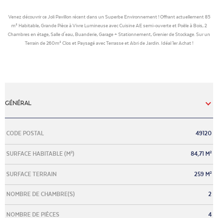
Venez découvrir ce Joli Pavillon récent dans un Superbe Environnement ! Offrant actuellement 85
m² Habitable, Grande Pièce à Vivre Lumineuse avec Cuisine AE semi-ouverte et Poêle à Bois, 2
Chambres en étage, Salle d'eau, Buanderie, Garage + Stationnement, Grenier de Stockage. Sur un
Terrain de 260m² Clos et Paysagé avec Terrasse et Abri de Jardin. Idéal 1er Achat !
GÉNÉRAL
Caractérisque
Valeurs
CODE POSTAL
49120
SURFACE HABITABLE (M²)
84,71 M²
SURFACE TERRAIN
259 M²
NOMBRE DE CHAMBRE(S)
2
NOMBRE DE PIÈCES
4