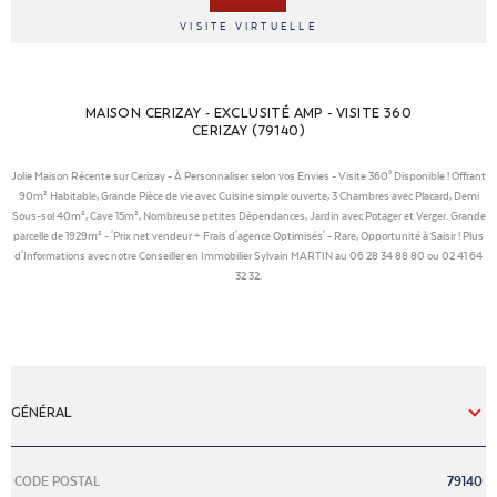
VISITE VIRTUELLE
MAISON CERIZAY - EXCLUSITÉ AMP - VISITE 360
CERIZAY (79140)
Jolie Maison Récente sur Cerizay - À Personnaliser selon vos Envies - Visite 360° Disponible ! Offrant
90m² Habitable, Grande Pièce de vie avec Cuisine simple ouverte, 3 Chambres avec Placard, Demi
Sous-sol 40m², Cave 15m², Nombreuse petites Dépendances, Jardin avec Potager et Verger. Grande
parcelle de 1929m² - 'Prix net vendeur + Frais d'agence Optimisés' - Rare, Opportunité à Saisir ! Plus
d'Informations avec notre Conseiller en Immobilier Sylvain MARTIN au 06 28 34 88 80 ou 02 41 64
32 32.
GÉNÉRAL
Caractérisque
Valeurs
CODE POSTAL
79140