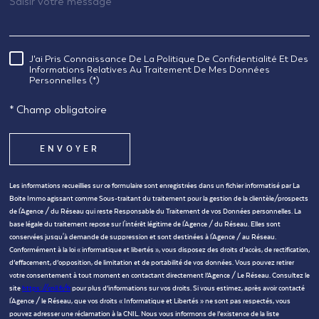
J'ai Pris Connaissance De La Politique De Confidentialité Et Des
RÈGLEMENTATION
Informations Relatives Au Traitement De Mes Données
Personnelles (*)
* Champ obligatoire
ENVOYER
Les informations recueillies sur ce formulaire sont enregistrées dans un fichier informatisé par La
Boite Immo agissant comme Sous-traitant du traitement pour la gestion de la clientèle/prospects
de l'Agence / du Réseau qui reste Responsable du Traitement de vos Données personnelles. La
base légale du traitement repose sur l'intérêt légitime de l'Agence / du Réseau. Elles sont
conservées jusqu'à demande de suppression et sont destinées à l'Agence / au Réseau.
Conformément à la loi « informatique et libertés », vous disposez des droits d’accès, de rectification,
d’effacement, d’opposition, de limitation et de portabilité de vos données. Vous pouvez retirer
votre consentement à tout moment en contactant directement l’Agence / Le Réseau. Consultez le
site
https://cnil.fr/fr
pour plus d’informations sur vos droits. Si vous estimez, après avoir contacté
l'Agence / le Réseau, que vos droits « Informatique et Libertés » ne sont pas respectés, vous
pouvez adresser une réclamation à la CNIL. Nous vous informons de l’existence de la liste