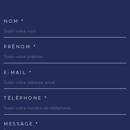
NOM *
TRAD_MELTEM_VOSCOORDONNEES
PRÉNOM *
E-MAIL *
TÉLÉPHONE *
MESSAGE *
TRAD_MELTEM_VOREDEMANDE