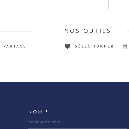
NOS OUTILS
E PARTAGE
SÉLECTIONNER
NOM *
TRAD_MELTEM_VOS