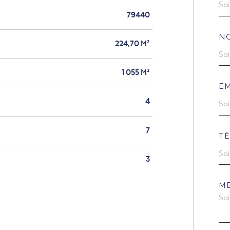
79440
N
224,70 M²
1 055 M²
EM
4
7
T
3
M