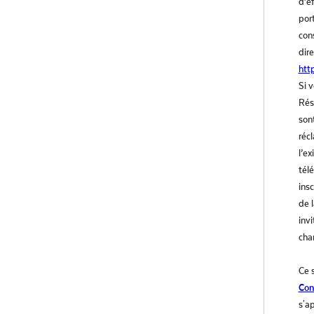
d’e
por
con
dir
http
Si 
Rés
son
réc
l’e
tél
insc
de 
inv
cha
Ce 
Con
s'a