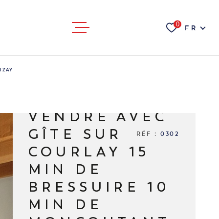
Langue
0
FR
ACHETER
IZAY
MAISON
LOUER
MAISON À
VENDRE AVEC
ESTIMER
GÎTE SUR
RÉF :
0302
BIENS VEND
TRER
VOIR LES
1
ANNONCES
COURLAY 15
MIN DE
RÉINITIALISER LES FILTRES
BIENS LOUÉS
BRESSUIRE 10
MIN DE
NOTRE AGEN