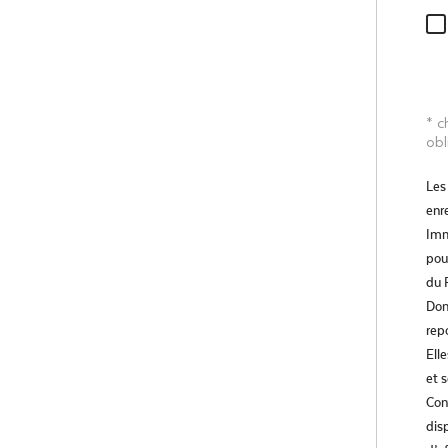
* 
obl
Les 
enre
Imm
pou
du 
Don
rep
Ell
et 
Con
disp