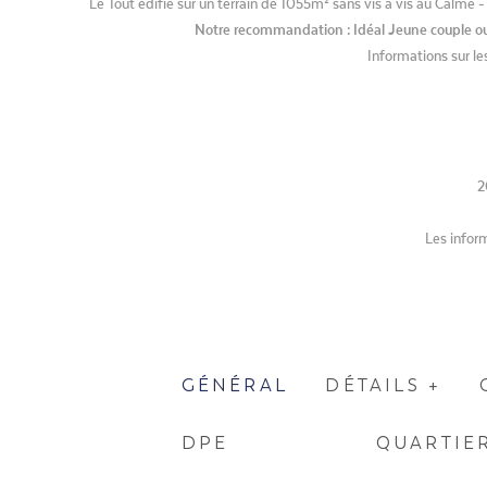
Le Tout édifié sur un terrain de 1055m² sans vis à vis au Calme 
Notre recommandation : Idéal Jeune couple ou 
Informations sur le
2
Les inform
GÉNÉRAL
DÉTAILS +
DPE
QUARTIE