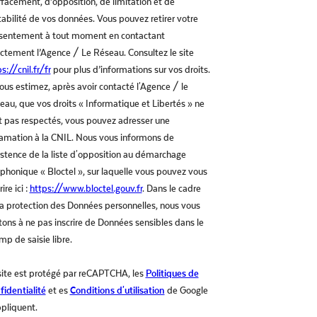
ffacement, d’opposition, de limitation et de
tabilité de vos données. Vous pouvez retirer votre
sentement à tout moment en contactant
ectement l’Agence / Le Réseau. Consultez le site
s://cnil.fr/fr
pour plus d’informations sur vos droits.
vous estimez, après avoir contacté l'Agence / le
eau, que vos droits « Informatique et Libertés » ne
t pas respectés, vous pouvez adresser une
lamation à la CNIL. Nous vous informons de
xistence de la liste d'opposition au démarchage
éphonique « Bloctel », sur laquelle vous pouvez vous
rire ici :
https://www.bloctel.gouv.fr
. Dans le cadre
la protection des Données personnelles, nous vous
itons à ne pas inscrire de Données sensibles dans le
mp de saisie libre.
site est protégé par reCAPTCHA, les
Politiques de
fidentialité
et es
Conditions d'utilisation
de Google
ppliquent.