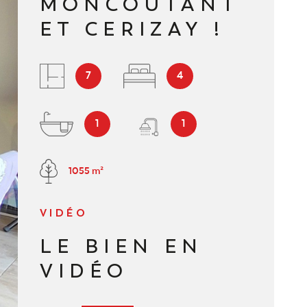
MONCOUTANT
NOUS REJOI
ET CERIZAY !
CONTACT
7
4
1
1
1055 m²
VIDÉO
LE BIEN EN
VIDÉO