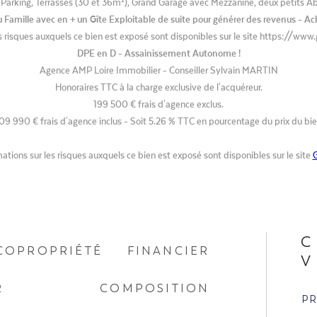
- Parking, Terrasses (30 et 36m²), Grand Garage avec Mezzanine, deux petits Abr
Famille avec en + un Gîte Exploitable de suite pour générer des revenus - A
s risques auxquels ce bien est exposé sont disponibles sur le site https://www
DPE en D - Assainissement Autonome !
Agence AMP Loire Immobilier - Conseiller Sylvain MARTIN
Honoraires TTC à la charge exclusive de l'acquéreur.
199 500 € frais d'agence exclus.
09 990 € frais d'agence inclus - Soit 5.26 % TTC en pourcentage du prix du bie
ations sur les risques auxquels ce bien est exposé sont disponibles sur le site
G
C
COPROPRIÉTÉ
FINANCIER
V
R
COMPOSITION
P