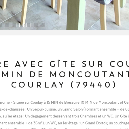
E AVEC GÎTE SUR CO
 MIN DE MONCOUTANT
COURLAY (79440)
me - Située sur Courlay à 15 MIN de Bressuire 10 MIN de Moncoutant et Ceriza
ez-de-chaussée : Un Séjour-cuisine, un Grand Salon (Formant ensemble + de 
e, au 1er étage : Un dégagement desservant trois Chambres et un WC. Un Gîte
rmant ensemble + de 36m²), un WC, au 1er étage : un Grand Dortoir, un couchage