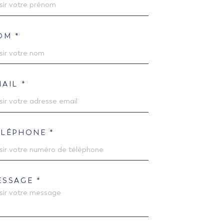
OM *
AIL *
ÉLÉPHONE *
ESSAGE *