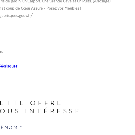
is de jardin, un Carport, une Grande Cave et un Puits. (Arrosage)
chat coup de Cœur Assuré - Posez vos Meubles !
.georisques.gouv.fr/
n.
éorisques
ETTE OFFRE
OUS INTÉRESSE
RÉNOM *