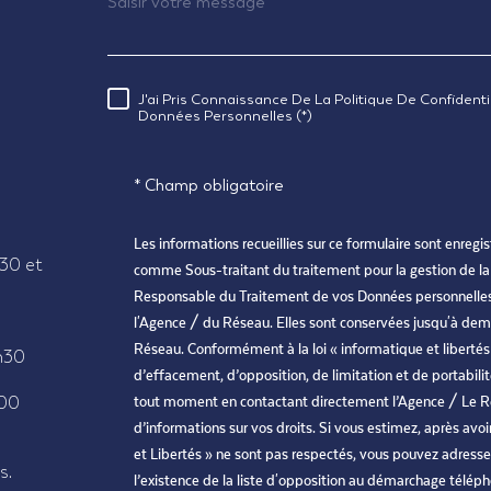
J'ai Pris Connaissance De La Politique De Confident
RÈGLEMENTATION
Données Personnelles (*)
* Champ obligatoire
Les informations recueillies sur ce formulaire sont enreg
30 et
comme Sous-traitant du traitement pour la gestion de la
Responsable du Traitement de vos Données personnelles. 
l'Agence / du Réseau. Elles sont conservées jusqu'à dem
Réseau. Conformément à la loi « informatique et libertés »
h30
d’effacement, d’opposition, de limitation et de portabil
h00
tout moment en contactant directement l’Agence / Le Ré
d’informations sur vos droits. Si vous estimez, après avo
et Libertés » ne sont pas respectés, vous pouvez adress
s.
l’existence de la liste d'opposition au démarchage téléphon