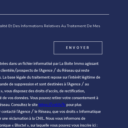
ialité Et Des Informations Relatives Au Traitement De Mes
ENVOYER
istrées dans un fichier informatisé par La Boite Immo agissant
 clientèle/prospects de l'Agence / du Réseau qui reste
La base légale du traitement repose sur l'intérêt légitime de
ande de suppression et sont destinées à l'Agence / au
, vous disposez des droits d’accès, de rectification,
ité de vos données. Vous pouvez retirer votre consentement à
seau. Consultez le site
https://cnil.fr/fr
pour plus
ir contacté l'Agence / le Réseau, que vos droits « Informatique
er une réclamation à la CNIL. Nous vous informons de
ique « Bloctel », sur laquelle vous pouvez vous inscrire ici :