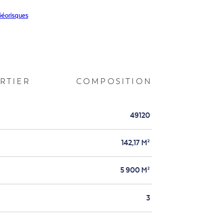
éorisques
RTIER
COMPOSITION
49120
142,17 M²
5 900 M²
3