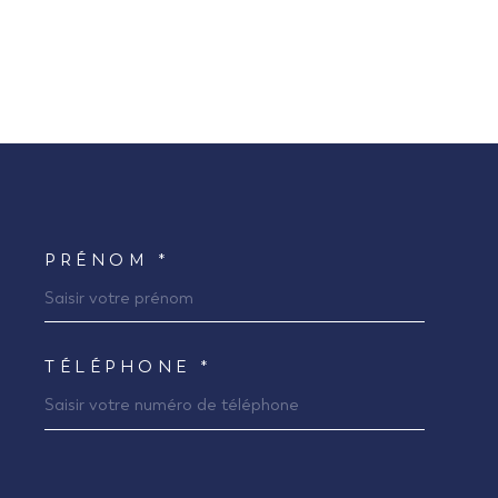
PRÉNOM *
COORDONNEES
TÉLÉPHONE *
EDEMANDE