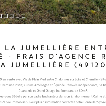
 LA JUMELLIÈRE EN
 - FRAIS D'AGENCE 
LA JUMELLIÈRE (49120
0 en vente avec Vie de Plain Pied entre Chalonnes sur Loire et Chemillé - Sit
ec Cheminée insert, Cuisine Aménagée et Équipée Rénovée indépendante, 3 Ch
Buanderie et Grand Garage Indépendant de 60m².
ssez-vous Séduire par son cadre Enchanteur dans un Environnement Calme et C
P Loire Immobilier - Pour plus d'information contactez notre Conseiller Sylv