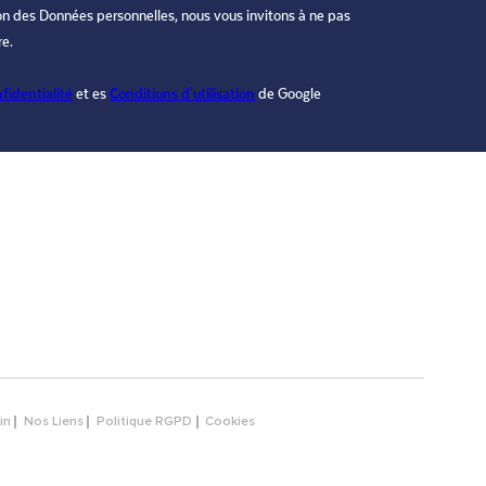
ion des Données personnelles, nous vous invitons à ne pas
re.
fidentialité
et es
Conditions d'utilisation
de Google
in
Nos Liens
Politique RGPD
Cookies