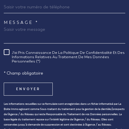
MESSAGE *
TRAD_MELTEM_VOREDEMANDE
J'ai Pris Connaissance De La Politique De Confidentialité Et Des
RÈGLEMENTATION
Informations Relatives Au Traitement De Mes Données
Personnelles (*)
* Champ obligatoire
ENVOYER
Les informations recueillies sur ce formulaire sont enregistrées dans un fichier informatisé par La
Boite Immo agissant comme Sous-traitant du traitement pour la gestion de la clientèle/prospects
de l'Agence / du Réseau qui reste Responsable du Traitement de vos Données personnelles. La
base légale du traitement repose sur l'intérêt légitime de l'Agence / du Réseau. Elles sont
conservées jusqu'à demande de suppression et sont destinées à l'Agence / au Réseau.