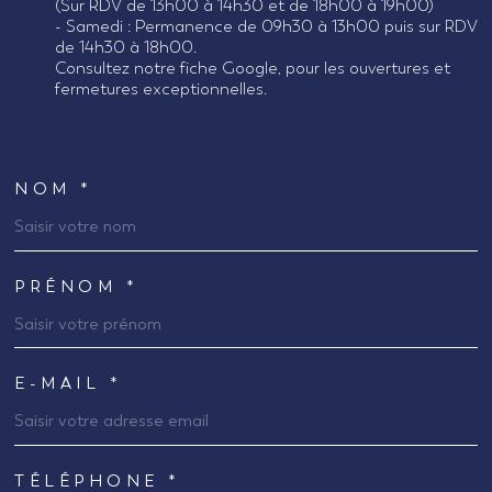
(Sur RDV de 13h00 à 14h30 et de 18h00 à 19h00)
- Samedi : Permanence de 09h30 à 13h00 puis sur RDV
de 14h30 à 18h00.
Consultez notre fiche Google, pour les ouvertures et
fermetures exceptionnelles.
NOM *
TRAD_MELTEM_VOSCOORDONNEES
PRÉNOM *
E-MAIL *
TÉLÉPHONE *