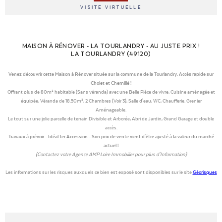
VISITE VIRTUELLE
MAISON À RÉNOVER - LA TOURLANDRY - AU JUSTE PRIX !
LA TOURLANDRY (49120)
Venez découvrir cette Maison à Rénover située sur la commune de la Tourlandry. Accès rapide sur
Cholet et Chemillé !
Offrant plus de 80m² habitable (Sans véranda) avec une Belle Pièce de vivre, Cuisine aménagée et
équipée, Véranda de 18.50m², 2 Chambres (Voir 3), Salle d'eau, WC, Chaufferie. Grenier
Aménageable.
Le tout sur une jolie parcelle de terrain Divisible et Arborée, Abri de Jardin, Grand Garage et double
accès.
Travaux à prévoir - Idéal 1er Accession - Son prix de vente vient d'être ajusté à la valeur du marché
actuel !
(Contactez votre Agence AMP Loire Immobilier pour plus d'Information)
Les informations sur les risques auxquels ce bien est exposé sont disponibles sur le site
Géorisques