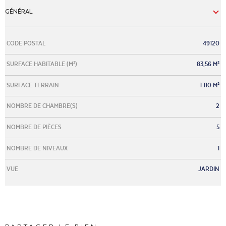
GÉNÉRAL
Caractérisque
Valeurs
CODE POSTAL
49120
SURFACE HABITABLE (M²)
83,56 M²
SURFACE TERRAIN
1 110 M²
NOMBRE DE CHAMBRE(S)
2
NOMBRE DE PIÈCES
5
NOMBRE DE NIVEAUX
1
VUE
JARDIN