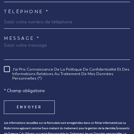
TÉLÉPHONE *
MESSAGE *
TRAD_MELTEM_VOREDEMANDE
J'ai Pris Connaissance De La Politique De Confidentialité Et Des
RÈGLEMENTATION
Informations Relatives Au Traitement De Mes Données
Personnelles (*)
* Champ obligatoire
ENVOYER
Les informations recueillies sur ce formulaire sont enregistrées dans un fichier informatisé par La
Boite Immo agissant comme Sous-traitant du traitement pour la gestion de la clientèle/prospects
de l'Agence / du Réseau qui reste Responsable du Traitement de vos Données personnelles. La