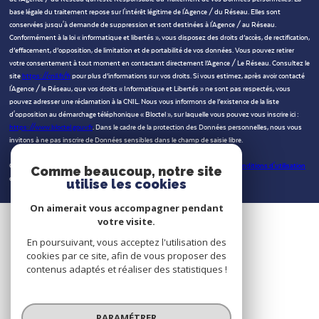
base légale du traitement repose sur l'intérêt légitime de l'Agence / du Réseau. Elles sont
conservées jusqu'à demande de suppression et sont destinées à l'Agence / au Réseau.
Conformément à la loi « informatique et libertés », vous disposez des droits d’accès, de rectification,
d’effacement, d’opposition, de limitation et de portabilité de vos données. Vous pouvez retirer
votre consentement à tout moment en contactant directement l’Agence / Le Réseau. Consultez le
site
https://cnil.fr/fr
pour plus d’informations sur vos droits. Si vous estimez, après avoir contacté
l'Agence / le Réseau, que vos droits « Informatique et Libertés » ne sont pas respectés, vous
pouvez adresser une réclamation à la CNIL. Nous vous informons de l’existence de la liste
d'opposition au démarchage téléphonique « Bloctel », sur laquelle vous pouvez vous inscrire ici :
https://www.bloctel.gouv.fr
. Dans le cadre de la protection des Données personnelles, nous vous
invitons à ne pas inscrire de Données sensibles dans le champ de saisie libre.
Ce site est protégé par reCAPTCHA, les
Politiques de Confidentialité
et es
Conditions d'utilisation
Comme beaucoup, notre site
de Google s'appliquent.
utilise les cookies
On aimerait vous accompagner pendant
votre visite.
En poursuivant, vous acceptez l'utilisation des
cookies par ce site, afin de vous proposer des
contenus adaptés et réaliser des statistiques !
PARAMÉTRER