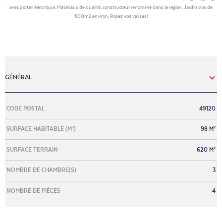
avec portail électrique. Matériaux de qualité, constructeur renommé dans la région. Jardin clos de
600m2 environ. Posez vos valises!
GÉNÉRAL
Caractérisque
Valeurs
CODE POSTAL
49120
SURFACE HABITABLE (M²)
98 M²
SURFACE TERRAIN
620 M²
NOMBRE DE CHAMBRE(S)
3
NOMBRE DE PIÈCES
4