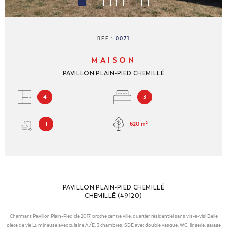
NOUS REJ
RÉF :
0071
CONTACT
MAISON
PAVILLON PLAIN-PIED CHEMILLÉ
4
3
620 m²
1
PAVILLON PLAIN-PIED CHEMILLÉ
CHEMILLÉ (49120)
Charmant Pavillon Plain-Pied de 2017, proche centre ville, quartier résidentiel sans vis-à-vis! Belle
pièce de vie Lumineuse avec cuisine A/E, 3 chambres, SDE avec double vasque, WC, lingerie, garage