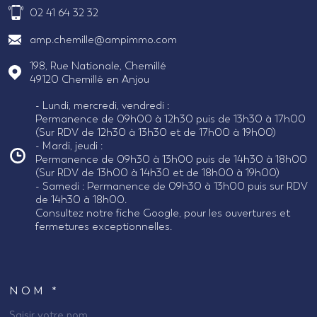
02 41 64 32 32
amp.chemille@ampimmo.com
198, Rue Nationale, Chemillé
49120
Chemillé en Anjou
- Lundi, mercredi, vendredi :
Permanence de 09h00 à 12h30 puis de 13h30 à 17h00
(Sur RDV de 12h30 à 13h30 et de 17h00 à 19h00)
- Mardi, jeudi :
Permanence de 09h30 à 13h00 puis de 14h30 à 18h00
(Sur RDV de 13h00 à 14h30 et de 18h00 à 19h00)
- Samedi : Permanence de 09h30 à 13h00 puis sur RDV
de 14h30 à 18h00.
Consultez notre fiche Google, pour les ouvertures et
fermetures exceptionnelles.
NOM *
TRAD_MELTEM_VOSCOORDONNEES