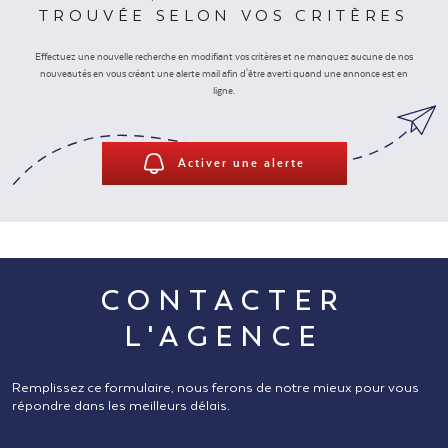
TROUVÉE SELON VOS CRITÈRES
NOUS REJ
Effectuez une nouvelle recherche en modifiant vos critères et ne manquez aucune de nos
nouveautés en vous créant une alerte mail afin d'être averti quand une annonce est en
CONTACT
ligne.
Activer une alerte
CONTACTER
L'AGENCE
Remplissez ce formulaire, nous ferons de notre mieux pour vous
répondre dans les meilleurs délais.