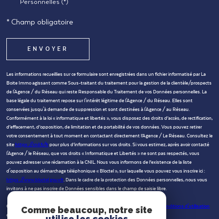
Personnelles (*)
* Champ obligatoire
ENVOYER
Les informations recueillies sur ce formulaire sont enregistrées dans un fichier informatisé par La
Boite Immo agissant comme Sous-traitant du traitement pour la gestion de la clientèle/prospects
de l'Agence / du Réseau qui reste Responsable du Traitement de vos Données personnelles. La
base légale du traitement repose sur l'intérêt légitime de l'Agence / du Réseau. Elles sont
conservées jusqu'à demande de suppression et sont destinées à l'Agence / au Réseau.
Conformément à la loi « informatique et libertés », vous disposez des droits d’accès, de rectification,
d’effacement, d’opposition, de limitation et de portabilité de vos données. Vous pouvez retirer
votre consentement à tout moment en contactant directement l’Agence / Le Réseau. Consultez le
site
https://cnil.fr/fr
pour plus d’informations sur vos droits. Si vous estimez, après avoir contacté
l'Agence / le Réseau, que vos droits « Informatique et Libertés » ne sont pas respectés, vous
pouvez adresser une réclamation à la CNIL. Nous vous informons de l’existence de la liste
d'opposition au démarchage téléphonique « Bloctel », sur laquelle vous pouvez vous inscrire ici :
https://www.bloctel.gouv.fr
. Dans le cadre de la protection des Données personnelles, nous vous
invitons à ne pas inscrire de Données sensibles dans le champ de saisie libre.
Ce site est protégé par reCAPTCHA, les
Politiques de Confidentialité
et es
Conditions d'utilisation
Comme beaucoup, notre site
de Google s'appliquent.
utilise les cookies